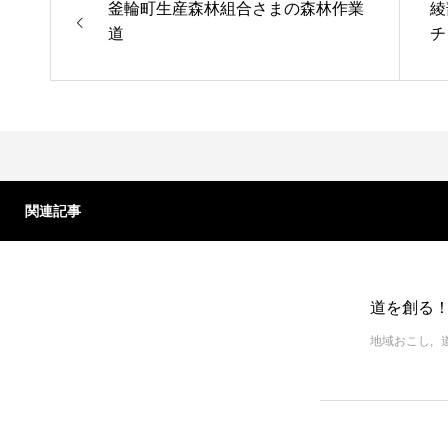
釜輪町生産森林組合さまの森林作業
綾
道
チ
関連記事
道を創る
地域おこし