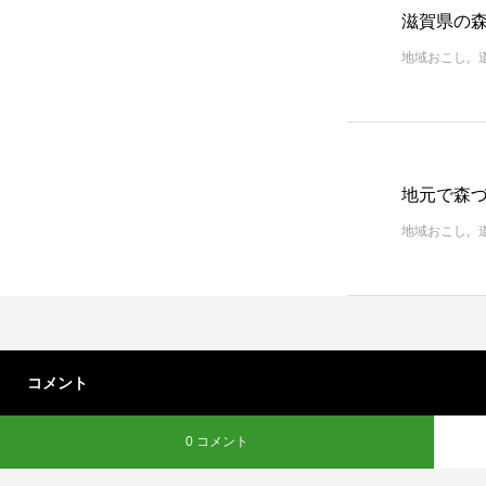
滋賀県の
地域おこし
地元で森
地域おこし
コメント
0 コメント