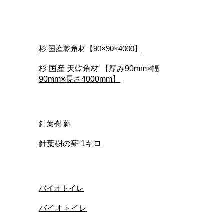
杉 国産乾角材【90×90×4000】
杉 国産 天乾角材 【厚み90mm×幅
90mm×長さ4000mm】
針葉樹 薪
針葉樹の薪 1キロ
バイオトイレ
バイオトイレ