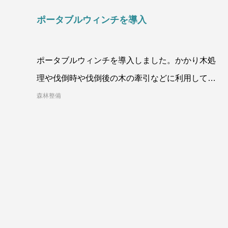
ポータブルウィンチを導入
ポータブルウィンチを導入しました。かかり木処
理や伐倒時や伐倒後の木の牽引などに利用してい
ます。人力、チルホールに比べて安全面や生産性
森林整備