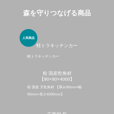
森を守りつなげる商品
人気商品
軽トラキッチンカー
軽トラキッチンカー
桧 国産乾角材
【90×90×4000】
桧 国産 天乾角材 【厚み90mm×幅
90mm×長さ4000mm】