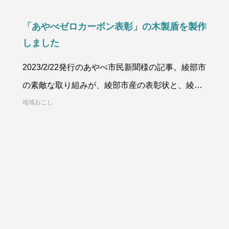
「あやべゼロカーボン表彰」の木製盾を製作
しました
2023/2/22発行のあやべ市民新聞様の記事。綾部市
の素敵な取り組みが、綾部市産の表彰状と、綾部
市産の木製盾で綾部市様から表彰され
地域おこし