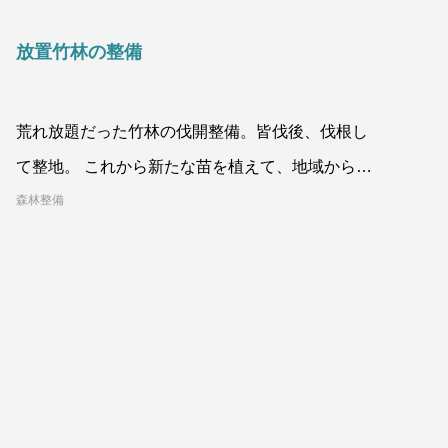
放置竹林の整備
荒れ放題だった竹林の伐開整備。皆伐後、伐根し
て整地。 これから新たな苗を植えて、地域から愛
される山になっていってもら
森林整備