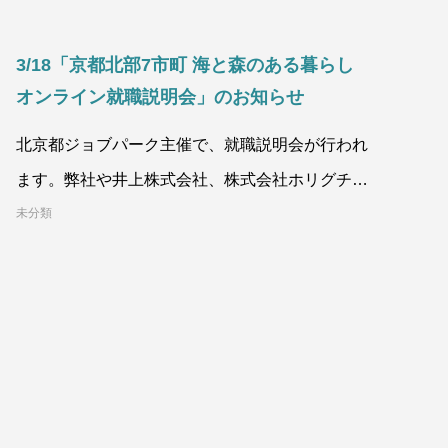
3/18「京都北部7市町 海と森のある暮らし
オンライン就職説明会」のお知らせ
北京都ジョブパーク主催で、就職説明会が行われ
ます。弊社や井上株式会社、株式会社ホリグチな
ど、京都府北部の企業7社が参加します。※移住
未分類