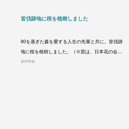
皆伐跡地に桜を植樹しました
80を過ぎた森を愛する人生の先輩と共に。皆伐跡
地に桜を植樹しました。（※苗は、日本花の会様
より）桜は、日本の国花
森林整備