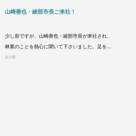
山崎善也・綾部市長ご来社！
少し前ですが、山崎善也・綾部市長が来社され、
林業のことを熱心に聞いて下さいました。足を運
んでくださった上に、現場の声に耳を傾
未分類