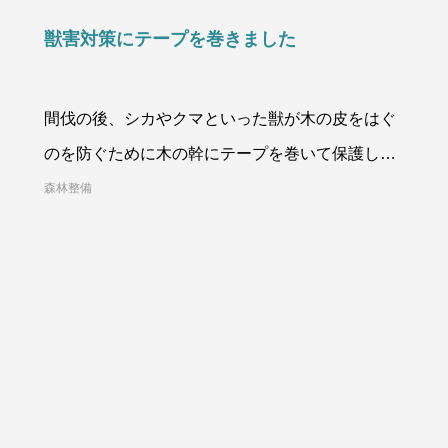
獣害対策にテープを巻きました
間伐の後、シカやクマといった獣が木の皮をはぐ
のを防ぐために木の幹にテープを巻いて保護しま
した。環境に配慮した生分解テ
森林整備