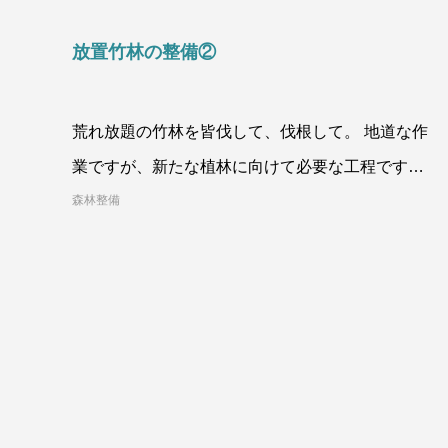
放置竹林の整備②
荒れ放題の竹林を皆伐して、伐根して。 地道な作
業ですが、新たな植林に向けて必要な工程です。
持続可能な森林にするため、お手
森林整備