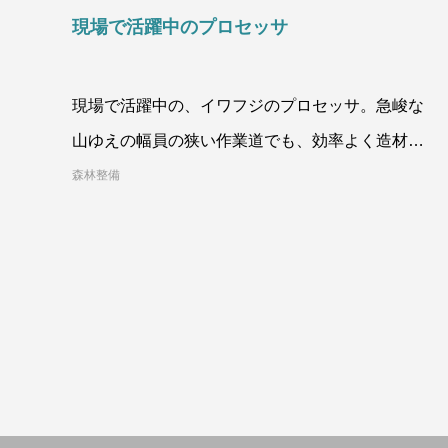
現場で活躍中のプロセッサ
現場で活躍中の、イワフジのプロセッサ。急峻な
山ゆえの幅員の狭い作業道でも、効率よく造材し
てくれます。現場から
森林整備