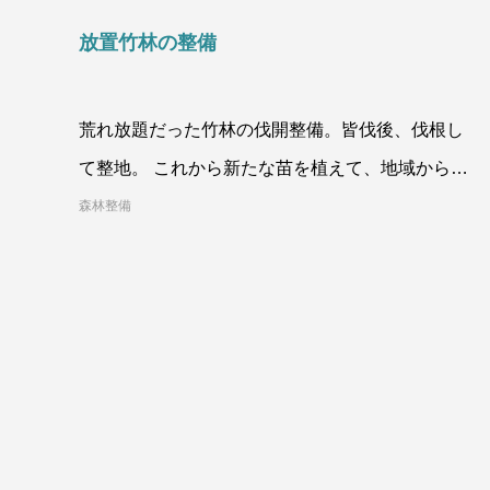
放置竹林の整備
荒れ放題だった竹林の伐開整備。皆伐後、伐根し
て整地。 これから新たな苗を植えて、地域から愛
される山になっていってもら
森林整備