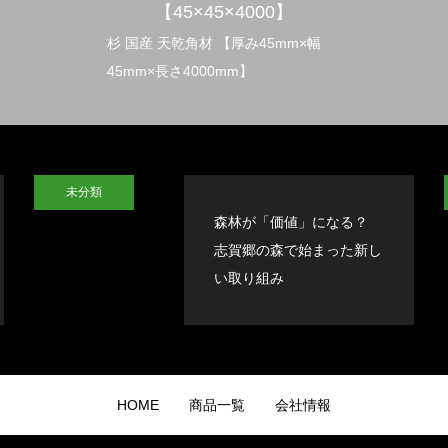
【45×45×4000】
杉 国産 天乾角材 【厚み45mm×幅
45mm×長さ4000mm】
未分類
森林が「価値」になる？
志賀郷の森で始まった新し
い取り組み
HOME
商品一覧
会社情報