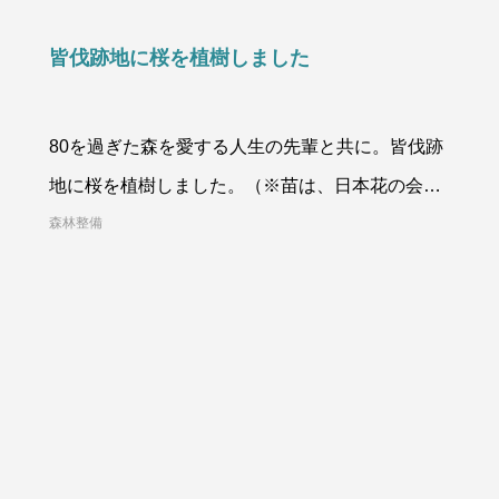
皆伐跡地に桜を植樹しました
80を過ぎた森を愛する人生の先輩と共に。皆伐跡
地に桜を植樹しました。（※苗は、日本花の会様
より）桜は、日本の国花
森林整備