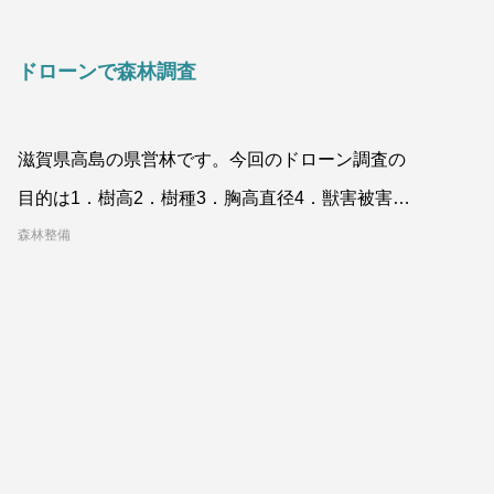
ドローンで森林調査
滋賀県高島の県営林です。今回のドローン調査の
目的は1．樹高2．樹種3．胸高直径4．獣害被害
（目視）
森林整備