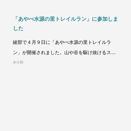
「あやべ水源の里トレイルラン」に参加しま
した
綾部で４月９日に「あやべ水源の里トレイルラ
ン」が開催されました。山や谷を駆け抜けるスポ
ーツで、 弊社の若手3名も参加させてい
未分類