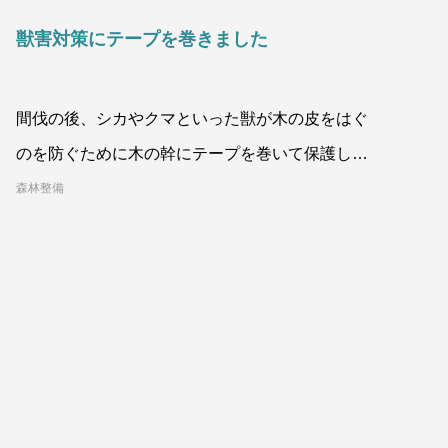
獣害対策にテープを巻きました
間伐の後、シカやクマといった獣が木の皮をはぐ
のを防ぐために木の幹にテープを巻いて保護しま
した。環境に配慮した生分解テ
森林整備