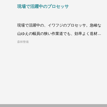
現場で活躍中のプロセッサ
現場で活躍中の、イワフジのプロセッサ。急峻な
山ゆえの幅員の狭い作業道でも、効率よく造材し
てくれます。現場から
森林整備