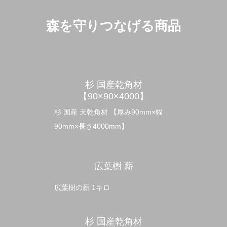
森を守りつなげる商品
杉 国産乾角材
【90×90×4000】
杉 国産 天乾角材 【厚み90mm×幅
90mm×長さ4000mm】
広葉樹 薪
広葉樹の薪 1キロ
杉 国産乾角材