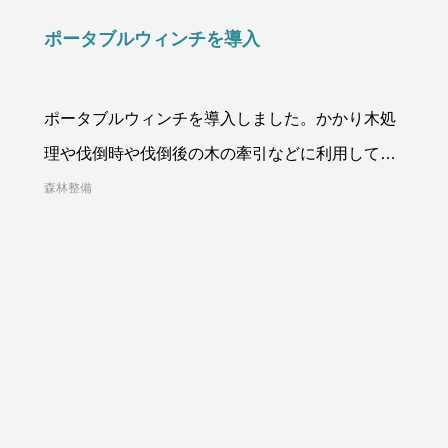
ポータブルウィンチを導入
ポータブルウィンチを導入しました。かかり木処
理や伐倒時や伐倒後の木の牽引などに利用してい
ます。人力、チルホールに比べて安全面や生産性
森林整備