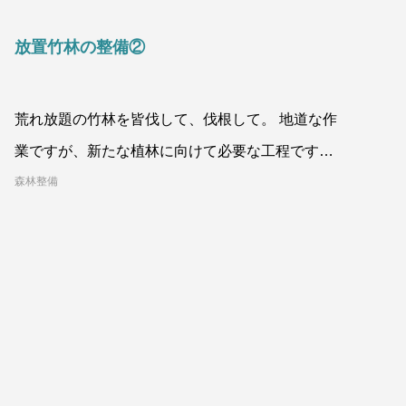
放置竹林の整備②
荒れ放題の竹林を皆伐して、伐根して。 地道な作
業ですが、新たな植林に向けて必要な工程です。
持続可能な森林にするため、お手
森林整備