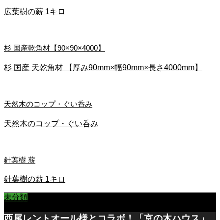
広葉樹の薪 1キロ
杉 国産乾角材【90×90×4000】
杉 国産 天乾角材 【厚み90mm×幅90mm×長さ4000mm】
天然木のコップ・ぐい呑み
天然木のコップ・ぐい呑み
針葉樹 薪
針葉樹の薪 1キロ
未分類
西尾レントオール様とコラボ！「京の木ハウス」