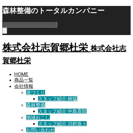
森林整備のトータルカンパニー
株式会社志賀郷杜栄
株式会社志
賀郷杜栄
HOME
商品一覧
会社情報
道づくり
スタッフ紹介 林猛
森林整備
スタッフ紹介 中島育郎
地域おこし
スタッフ紹介 川村奈々
お問い合わせ