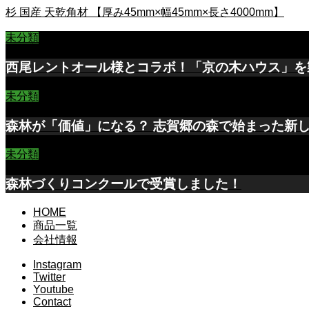
杉 国産 天乾角材 【厚み45mm×幅45mm×長さ4000mm】
未分類
西尾レントオール様とコラボ！「京の木ハウス」を
未分類
森林が「価値」になる？ 志賀郷の森で始まった新
未分類
森林づくりコンクールで受賞しました！
HOME
商品一覧
会社情報
Instagram
Twitter
Youtube
Contact