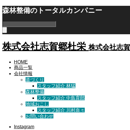
森林整備のトータルカンパニー
株式会社志賀郷杜栄
株式会社志
HOME
商品一覧
会社情報
道づくり
スタッフ紹介 林猛
森林整備
スタッフ紹介 中島育郎
地域おこし
スタッフ紹介 川村奈々
お問い合わせ
Instagram