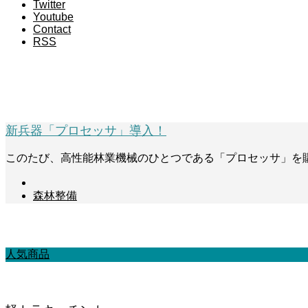
Twitter
Youtube
Contact
RSS
お清め
新兵器「プロセッサ」導入！
このたび、高性能林業機械のひとつである「プロセッサ」を
森林整備
森を守りつなげる商品
人気商品