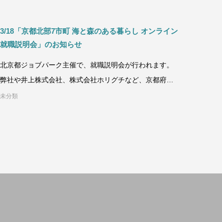
3/18「京都北部7市町 海と森のある暮らし オンライン
就職説明会」のお知らせ
北京都ジョブパーク主催で、就職説明会が行われます。
弊社や井上株式会社、株式会社ホリグチなど、京都府北
部の企業7社が参加します。※移住
未分類