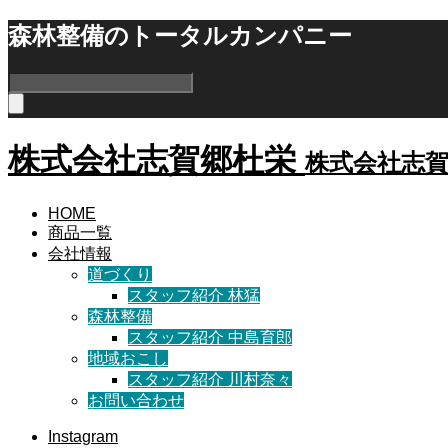
森林整備のトータルカンパニー
株式会社志賀郷杜栄
株式会社志
HOME
商品一覧
会社情報
道づくり
スタッフ紹介 林猛
森林整備
スタッフ紹介 中島育郎
地域おこし
スタッフ紹介 川村奈々
お問い合わせ
Instagram