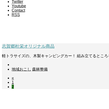
Twitter
Youtube
Contact
RSS
軽トラキャンパー
志賀郷杜栄オリジナル商品
軽トラサイズの、木製キャンピングカー！ 組み立てるところ
地域おこし
森林整備
«
1
2
森を守りつなげる商品