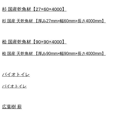
杉 国産乾角材【27×60×4000】
杉 国産 天乾角材 【厚み27mm×幅60mm×長さ4000mm】
桧 国産乾角材【90×90×4000】
桧 国産 天乾角材 【厚み90mm×幅90mm×長さ4000mm】
バイオトイレ
バイオトイレ
広葉樹 薪