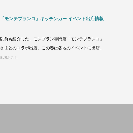
「モンテブランコ」キッチンカー イベント出店情報
以前も紹介した、モンブラン専門店「モンテブランコ」
さまとのコラボ出店。この春は各地のイベントに出店さ
せていただきます！https:/
地域おこし