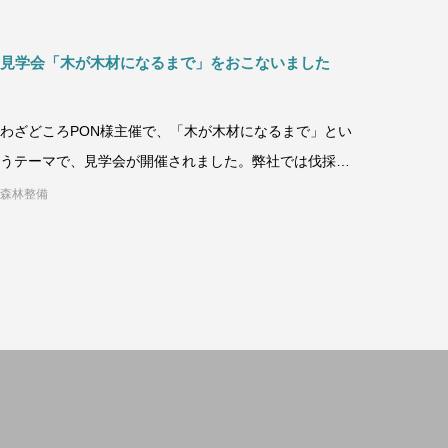
見学会「木が木材になるまで」をおこないました
わざどころPON様主催で、「木が木材になるまで」とい
うテーマで、見学会が開催されました。弊社では伐採
や、製材の現場を
森林整備