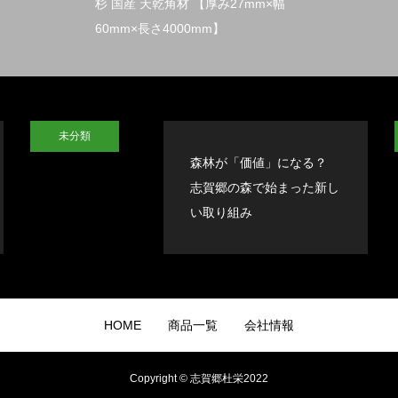
杉 国産 天乾角材 【厚み27mm×幅
60mm×長さ4000mm】
未分類
森林が「価値」になる？
志賀郷の森で始まった新し
い取り組み
HOME
商品一覧
会社情報
Copyright © 志賀郷杜栄2022