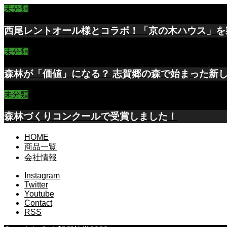
未分類
西尾レントオール様とコラボ！「京の木ハウス」を
未分類
森林が「価値」になる？ 志賀郷の森で始まった新
未分類
森林づくりコンクールで受賞しました！
HOME
商品一覧
会社情報
Instagram
Twitter
Youtube
Contact
RSS