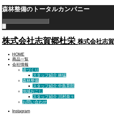
森林整備のトータルカンパニー
株式会社志賀郷杜栄
株式会社志
HOME
商品一覧
会社情報
道づくり
スタッフ紹介 林猛
森林整備
スタッフ紹介 中島育郎
地域おこし
スタッフ紹介 川村奈々
お問い合わせ
Instagram