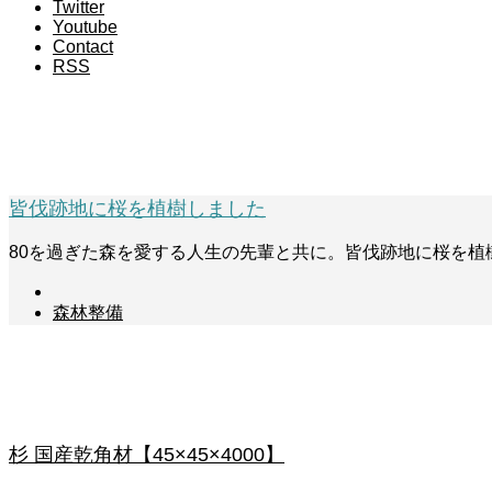
Twitter
Youtube
Contact
RSS
日本花の会
皆伐跡地に桜を植樹しました
80を過ぎた森を愛する人生の先輩と共に。皆伐跡地に桜を
森林整備
森を守りつなげる商品
杉 国産乾角材【45×45×4000】