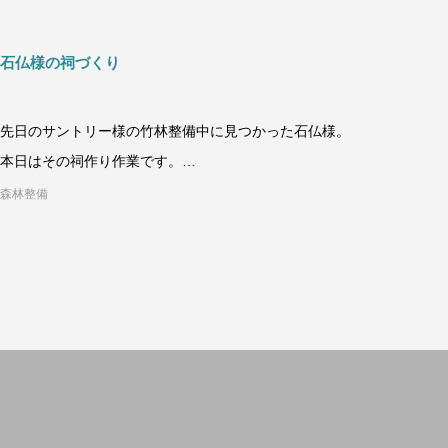
石仏様の祠づくり
先日のサントリー様の竹林整備中に見つかった石仏様。
本日はその祠作り作業です。
https://shigasatomoriei.jp/wood
森林整備