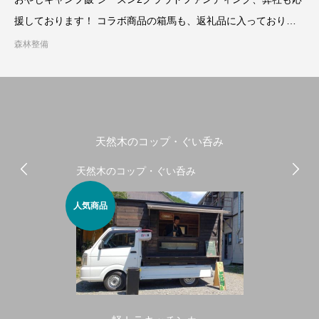
援しております！ コラボ商品の箱馬も、返礼品に入っておりま
す この機会お
森林整備
天然木のコップ・ぐい呑み
天然木のコップ・ぐい呑み
人気商品